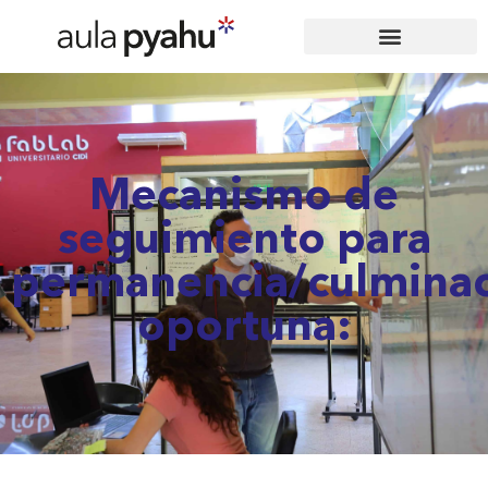
Mecanismo de
seguimiento para
permanencia/culmina
oportuna: