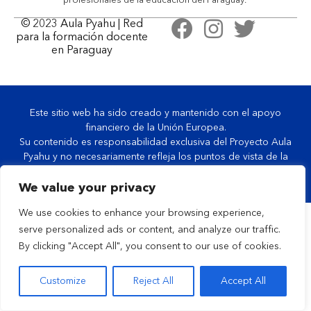
profesionales de la educación del Paraguay.
© 2023
Aula Pyahu
| Red
para la formación docente
en Paraguay
Este sitio web ha sido creado y mantenido con el apoyo
financiero de la Unión Europea.
Su contenido es responsabilidad exclusiva del Proyecto Aula
Pyahu y no necesariamente refleja los puntos de vista de la
Unión Europea.
We value your privacy
We use cookies to enhance your browsing experience,
serve personalized ads or content, and analyze our traffic.
By clicking "Accept All", you consent to our use of cookies.
Customize
Reject All
Accept All